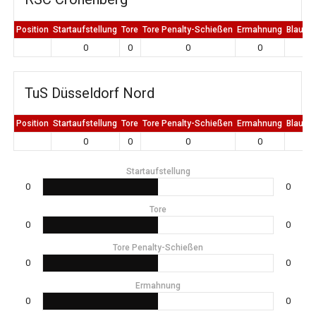
Position
Startaufstellung
Tore
Tore Penalty-Schießen
Ermahnung
Blaue K
0
0
0
0
0
TuS Düsseldorf Nord
Position
Startaufstellung
Tore
Tore Penalty-Schießen
Ermahnung
Blaue K
0
0
0
0
0
Startaufstellung
0
0
Tore
0
0
Tore Penalty-Schießen
0
0
Ermahnung
0
0