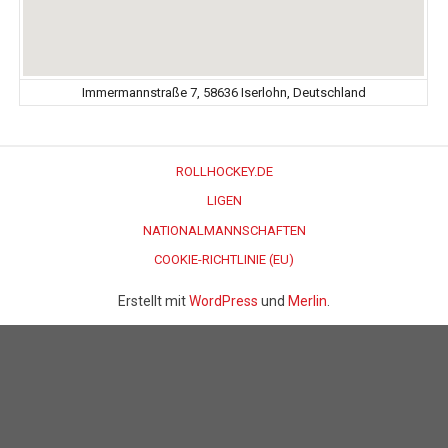
Immermannstraße 7, 58636 Iserlohn, Deutschland
ROLLHOCKEY.DE
LIGEN
NATIONALMANNSCHAFTEN
COOKIE-RICHTLINIE (EU)
Erstellt mit
WordPress
und
Merlin
.