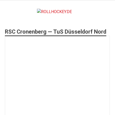
Zum
Inhalt
ROLLHO
springen
Deutscher Rollsport- und Inline Verband
RSC Cronenberg — TuS Düsseldorf Nord