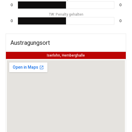
0
0
TW: Penalty gehalten
0
0
Austragungsort
Iserlohn, Hemberghalle