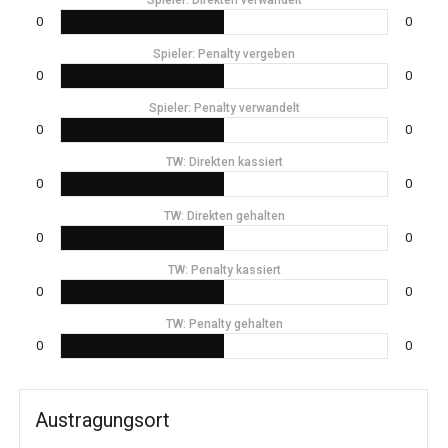
0
0
Spieler: Penalty vergeben
0
0
Spieler: Penalty verwandelt
0
0
TW: Direkten kassiert
0
0
TW: Direkten gehalten
0
0
TW: Penalty kassiert
0
0
TW: Penalty gehalten
0
0
Austragungsort