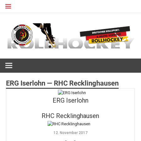
Zum
Inhalt
springen
Deutscher Rollsport- und Inline Verband
ROLLHOCKEY
ERG Iserlohn — RHC Recklinghausen
ERG Iserlohn
RHC Recklinghausen
12. November 2017