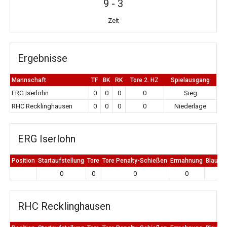
9
-
3
Zeit
Ergebnisse
Mannschaft
TF
BK
RK
Tore 2. HZ
Spielausgang
ERG Iserlohn
0
0
0
0
Sieg
RHC Recklinghausen
0
0
0
0
Niederlage
ERG Iserlohn
Position
Startaufstellung
Tore
Tore Penalty-Schießen
Ermahnung
Blaue K
0
0
0
0
0
RHC Recklinghausen