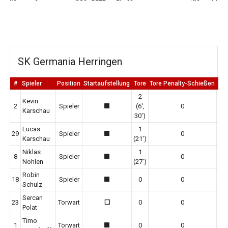
SK Germania Herringen
#
Spieler
Position
Startaufstellung
Tore
Tore Penalty-Schießen
Er
2
Kevin
2
Spieler
(6',
0
1
Karschau
30')
Lucas
1
29
Spieler
0
1
Karschau
(21')
Niklas
1
8
Spieler
0
1
Nohlen
(27')
Robin
18
Spieler
0
0
1
Schulz
Sercan
23
Torwart
0
0
0
Polat
Timo
1
Torwart
0
0
1