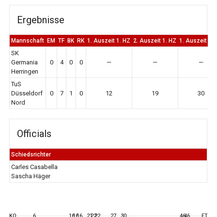
Ergebnisse
Mannschaft
EM
TF
BK
RK
1. Auszeit 1. HZ
2. Auszeit 1. HZ
1. Auszeit 2.
SK
Germania
0
4
0
0
—
—
—
Herringen
TuS
Düsseldorf
0
7
1
0
12
19
30
Nord
Officials
Schiedsrichter
Carles Casabella
Sascha Häger
KO
6
16
16
16
21
22
22
27
30
46
46
FT