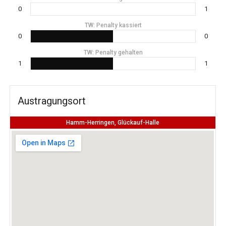
0
1
TW: Penalty kassiert
0
0
TW: Penalty gehalten
1
1
Austragungsort
Hamm-Herringen, Glückauf-Halle