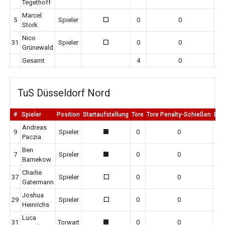
Tegethoff
Marcel
5
Spieler
0
0
0
Stork
Nico
31
Spieler
0
0
0
Grünewald
Gesamt
4
0
TuS Düsseldorf Nord
#
Spieler
Position
Startaufstellung
Tore
Tore Penalty-Schießen
Erm
Andreas
9
Spieler
0
0
1
Paczia
Ben
7
Spieler
0
0
1
Barnekow
Charlie
37
Spieler
0
0
0
Gatermann
Joshua
29
Spieler
0
0
0
Heinrichs
Luca
31
Torwart
0
0
1