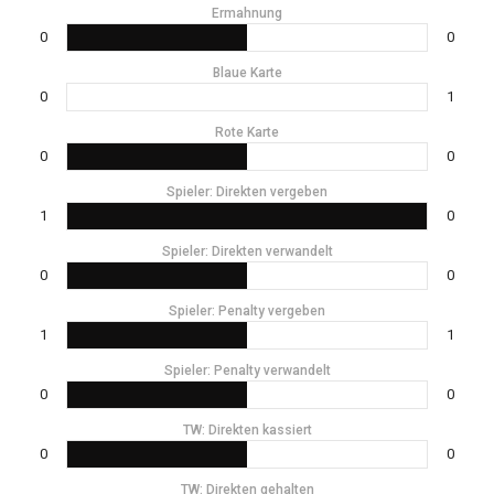
Ermahnung
0
0
Blaue Karte
0
1
Rote Karte
0
0
Spieler: Direkten vergeben
1
0
Spieler: Direkten verwandelt
0
0
Spieler: Penalty vergeben
1
1
Spieler: Penalty verwandelt
0
0
TW: Direkten kassiert
0
0
TW: Direkten gehalten