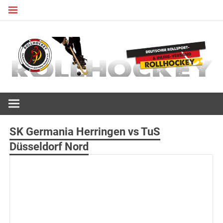
Zum
Inhalt
springen
Deutscher Rollsport- und Inline Verband
ROLLHOCKEY
SK Germania Herringen vs TuS
Düsseldorf Nord