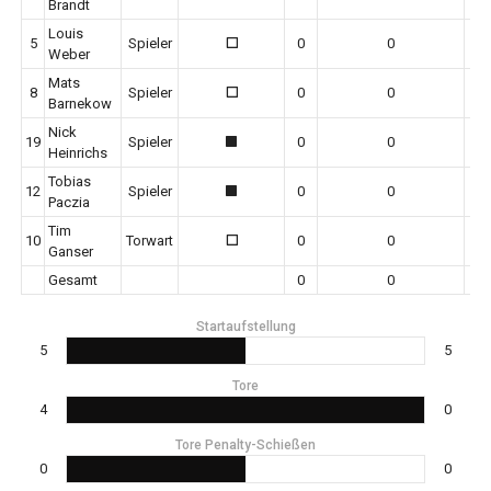
Brandt
Louis
5
Spieler
0
0
0
Weber
Mats
8
Spieler
0
0
0
Barnekow
Nick
19
Spieler
0
0
1
Heinrichs
Tobias
12
Spieler
0
0
1
Paczia
Tim
10
Torwart
0
0
0
Ganser
Gesamt
0
0
Startaufstellung
5
5
Tore
4
0
Tore Penalty-Schießen
0
0