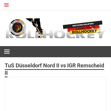
Zum
Inhalt
springen
Deutscher Rollsport- und Inline Verband
ROLLHOCKEY
TuS Düsseldorf Nord II vs IGR Remscheid
II