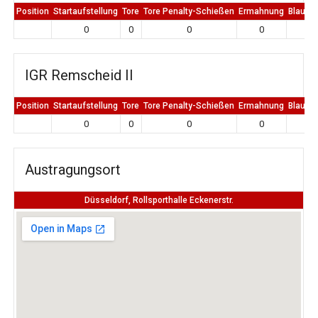
Position
Startaufstellung
Tore
Tore Penalty-Schießen
Ermahnung
Blaue K
0
0
0
0
0
IGR Remscheid II
Position
Startaufstellung
Tore
Tore Penalty-Schießen
Ermahnung
Blaue K
0
0
0
0
0
Austragungsort
Düsseldorf, Rollsporthalle Eckenerstr.