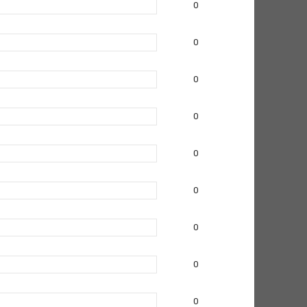
0
0
0
0
0
0
0
0
0