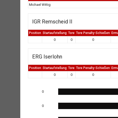
Michael Wittig
IGR Remscheid II
Position
Startaufstellung
Tore
Tore Penalty-Schießen
Erm
0
0
0
ERG Iserlohn
Position
Startaufstellung
Tore
Tore Penalty-Schießen
Erm
0
0
0
0
0