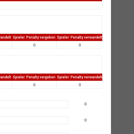
wandelt
Spieler: Penalty vergeben
Spieler: Penalty verwandelt
TW: Direkten kass
0
0
0
wandelt
Spieler: Penalty vergeben
Spieler: Penalty verwandelt
TW: Direkten kass
0
0
0
0
0