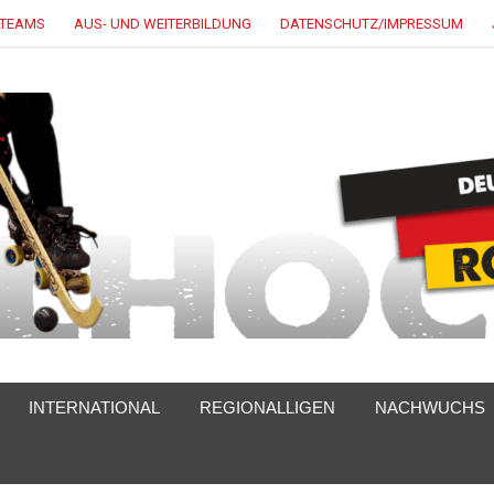
LTEAMS
AUS- UND WEITERBILDUNG
DATENSCHUTZ/IMPRESSUM
INTERNATIONAL
REGIONALLIGEN
NACHWUCHS