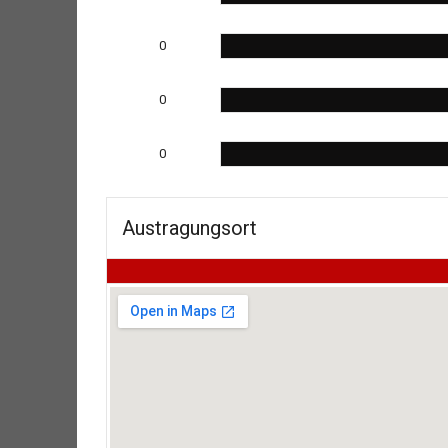
0
0
0
Austragungsort