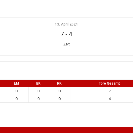
13. April 2024
7
-
4
Zeit
EM
BK
RK
Tore Gesamt
0
0
0
7
0
0
0
4