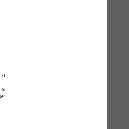
hat
iel
der
6