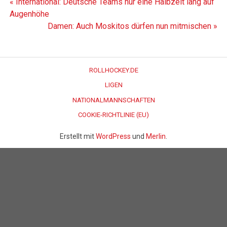
Beitragsnavigation
« International: Deutsche Teams nur eine Halbzeit lang auf
Augenhöhe
Damen: Auch Moskitos dürfen nun mitmischen »
ROLLHOCKEY.DE
LIGEN
NATIONALMANNSCHAFTEN
COOKIE-RICHTLINIE (EU)
Erstellt mit
WordPress
und
Merlin
.