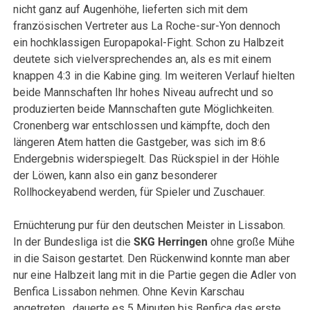
nicht ganz auf Augenhöhe, lieferten sich mit dem
französischen Vertreter aus La Roche-sur-Yon dennoch
ein hochklassigen Europapokal-Fight. Schon zu Halbzeit
deutete sich vielversprechendes an, als es mit einem
knappen 4:3 in die Kabine ging. Im weiteren Verlauf hielten
beide Mannschaften Ihr hohes Niveau aufrecht und so
produzierten beide Mannschaften gute Möglichkeiten.
Cronenberg war entschlossen und kämpfte, doch den
längeren Atem hatten die Gastgeber, was sich im 8:6
Endergebnis widerspiegelt. Das Rückspiel in der Höhle
der Löwen, kann also ein ganz besonderer
Rollhockeyabend werden, für Spieler und Zuschauer.
Ernüchterung pur für den deutschen Meister in Lissabon.
In der Bundesliga ist die
SKG Herringen
ohne große Mühe
in die Saison gestartet. Den Rückenwind konnte man aber
nur eine Halbzeit lang mit in die Partie gegen die Adler von
Benfica Lissabon nehmen. Ohne Kevin Karschau
angetreten , dauerte es 5 Minuten bis Benfica das erste