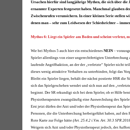
Ursachen hierfür sind langjährige Mythen, die sich über die 
ernannter Experten festgesetzt haben. Manchmal glauben der
Zwischenrufen verunsichern. In einer kleinen Serie stellen 
denen man – sehr zum Leidwesen der Schiedsrichter – immer 
Mythos 6: Liegt ein Spieler am Boden und scheint verletzt, m
Wie bei Mythos 5 auch hier ein entschiedenes
NEIN
– vorausge
Spieler allerdings von einer ungerechtfertigten Unterbrechung 
laufende Angriffsaktion, an der der „verletzte“ Spieler nicht 
dieses wenig attraktive Verhalten zu unterbinden, folgt das Vo
Bleibt ein Spieler liegen, behält der nächst postierte HSR die 
sich das Spielgeschehen wendet und sich nun auf den „verletzte
beginnt.
Der SR erkundigt sich bei dem Spieler, ob er Hilfe be
Physiotherapeuten zwangsläufig eine Auswechslung des Spielers 
Erst jetzt dürfen der Arzt und/oder der Physiotherapeut das Spi
Personen, die die Unterbrechung herbeigeführt haben, auf den F
Rote Karte zur Folge hätte
(Art. 25.4.2 i.V.m. Art. 30.3 SPR 201
Weigern sich Arzt und/oder Physiotherapeut jedoch, der Aufford