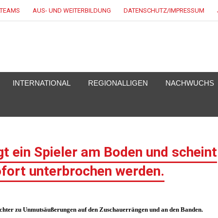
LTEAMS
AUS- UND WEITERBILDUNG
DATENSCHUTZ/IMPRESSUM
EY.DE
INTERNATIONAL
REGIONALLIGEN
NACHWUCHS
t ein Spieler am Boden und scheint
ofort unterbrochen werden.
ichter zu Unmutsäußerungen auf den Zuschauerrängen und an den Banden.