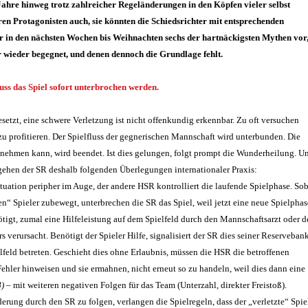
Jahre hinweg trotz zahlreicher Regeländerungen in den Köpfen vieler selbst
en Protagonisten auch, sie könnten die Schiedsrichter mit entsprechenden
wir in den nächsten Wochen bis Weihnachten sechs der hartnäckigsten Mythen vor
wieder begegnet, und denen dennoch die Grundlage fehlt.
uss das Spiel sofort unterbrochen werden.
setzt, eine schwere Verletzung ist nicht offenkundig erkennbar.
Zu oft versuchen
zu profitieren. Der Spielfluss der gegnerischen Mannschaft wird unterbunden. Die
teilnehmen kann, wird beendet. Ist dies gelungen, folgt prompt die Wunderheilung. U
rgehen der SR deshalb folgenden Überlegungen internationaler Praxis:
Situation peripher im Auge, der andere HSR kontrolliert die laufende Spielphase. So
n“ Spieler zubewegt, unterbrechen die SR das Spiel, weil jetzt eine neue Spielphas
nötigt, zumal eine Hilfeleistung auf dem Spielfeld durch den Mannschaftsarzt oder d
verursacht. Benötigt der Spieler Hilfe, signalisiert der SR dies seiner Reservebank
elfeld betreten. Geschieht dies ohne Erlaubnis, müssen die HSR die betroffenen
ehler hinweisen und sie ermahnen, nicht erneut so zu handeln, weil dies dann eine
8)
– mit weiteren negativen Folgen für das Team (Unterzahl, direkter Freistoß).
erung durch den SR zu folgen, verlangen die Spielregeln, dass der „verletzte“ Spie