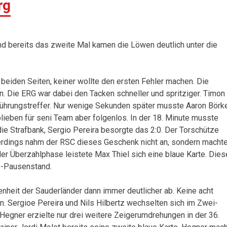
rg
und bereits das zweite Mal kamen die Löwen deutlich unter die
.
eiden Seiten, keiner wollte den ersten Fehler machen. Die
. Die ERG war dabei den Tacken schneller und spritziger. Timon
 Führungstreffer. Nur wenige Sekunden später musste Aaron Börk
blieben für seni Team aber folgenlos. In der 18. Minute musste
ie Strafbank, Sergio Pereira besorgte das 2:0. Der Torschütze
lerdings nahm der RSC dieses Geschenk nicht an, sondern macht
er Überzahlphase leistete Max Thiel sich eine blaue Karte. Die
:0-Pausenstand.
enheit der Sauderländer dann immer deutlicher ab. Keine acht
n. Sergioe Pereira und Nils Hilbertz wechselten sich im Zwei-
 Hegner erzielte nur drei weitere Zeigerumdrehungen in der 36.