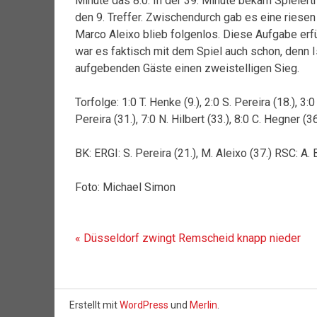
Minute das 8:0. In der 39. Minute bekam Spielert
den 9. Treffer. Zwischendurch gab es eine riesen
Marco Aleixo blieb folgenlos. Diese Aufgabe erfü
war es faktisch mit dem Spiel auch schon, denn 
aufgebenden Gäste einen zweistelligen Sieg.
Torfolge: 1:0 T. Henke (9.), 2:0 S. Pereira (18.), 3:0
Pereira (31.), 7:0 N. Hilbert (33.), 8:0 C. Hegner (36
BK: ERGI: S. Pereira (21.), M. Aleixo (37.) RSC: A. B
Foto: Michael Simon
Beitragsnavigation
« Düsseldorf zwingt Remscheid knapp nieder
Erstellt mit
WordPress
und
Merlin
.