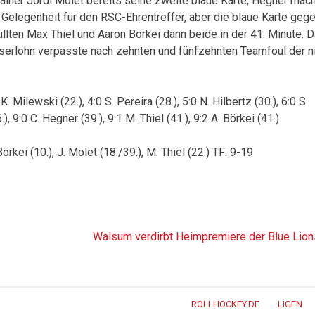
rainer Jordi Molet bereits seine zweite blaue Karte, Hegner mac
 Gelegenheit für den RSC-Ehrentreffer, aber die blaue Karte geg
llten Max Thiel und Aaron Börkei dann beide in der 41. Minute. 
Iserlohn verpasste nach zehnten und fünfzehnten Teamfoul der n
 K. Milewski (22.), 4:0 S. Pereira (28.), 5:0 N. Hilbertz (30.), 6:0 S.
.), 9:0 C. Hegner (39.), 9:1 M. Thiel (41.), 9:2 A. Börkei (41.)
örkei (10.), J. Molet (18./39.), M. Thiel (22.) TF: 9-19
Walsum verdirbt Heimpremiere der Blue Lion
ROLLHOCKEY.DE
LIGEN