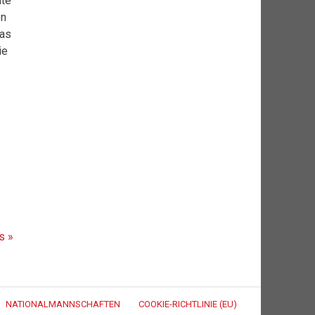
hte
en
Das
ie
s »
NATIONALMANNSCHAFTEN
COOKIE-RICHTLINIE (EU)