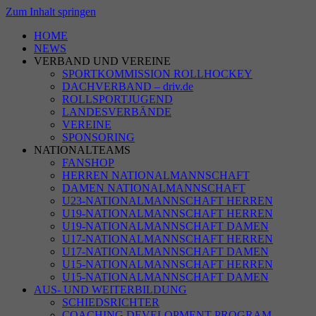
Zum Inhalt springen
HOME
NEWS
VERBAND UND VEREINE
SPORTKOMMISSION ROLLHOCKEY
DACHVERBAND – driv.de
ROLLSPORTJUGEND
LANDESVERBÄNDE
VEREINE
SPONSORING
NATIONALTEAMS
FANSHOP
HERREN NATIONALMANNSCHAFT
DAMEN NATIONALMANNSCHAFT
U23-NATIONALMANNSCHAFT HERREN
U19-NATIONALMANNSCHAFT HERREN
U19-NATIONALMANNSCHAFT DAMEN
U17-NATIONALMANNSCHAFT HERREN
U17-NATIONALMANNSCHAFT DAMEN
U15-NATIONALMANNSCHAFT HERREN
U15-NATIONALMANNSCHAFT DAMEN
AUS- UND WEITERBILDUNG
SCHIEDSRICHTER
COACHING DEVELOPMENT PROGRAM