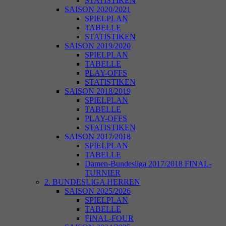
STATISTIKEN
SAISON 2020/2021
SPIELPLAN
TABELLE
STATISTIKEN
SAISON 2019/2020
SPIELPLAN
TABELLE
PLAY-OFFS
STATISTIKEN
SAISON 2018/2019
SPIELPLAN
TABELLE
PLAY-OFFS
STATISTIKEN
SAISON 2017/2018
SPIELPLAN
TABELLE
Damen-Bundesliga 2017/2018 FINAL-
TURNIER
2. BUNDESLIGA HERREN
SAISON 2025/2026
SPIELPLAN
TABELLE
FINAL-FOUR