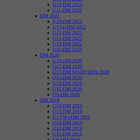
U13-DM 2023
U11-DM 2023
DM 2022
U20-DM 2022
U17w-DM 2022
U17-DM 2022
U15-DM 2022
U13-DM 2022
U11-DM 2022
DM 2020
U19-DM 2020
U17-DM 2020
U17-DM MÄDCHEN 2020
U15-DM 2020
U13-DM 2020
U11-DM 2020
U9-DM 2020
DM 2019
U19-DM 2019
U17-DM 2019
U17(W)-DM 2019
U15-DM 2019
U13-DM 2019
U11-DM 2019
U9-DM 2019