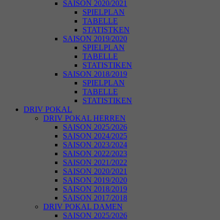
SAISON 2020/2021
SPIELPLAN
TABELLE
STATISTKEN
SAISON 2019/2020
SPIELPLAN
TABELLE
STATISTIKEN
SAISON 2018/2019
SPIELPLAN
TABELLE
STATISTIKEN
DRIV POKAL
DRIV POKAL HERREN
SAISON 2025/2026
SAISON 2024/2025
SAISON 2023/2024
SAISON 2022/2023
SAISON 2021/2022
SAISON 2020/2021
SAISON 2019/2020
SAISON 2018/2019
SAISON 2017/2018
DRIV POKAL DAMEN
SAISON 2025/2026