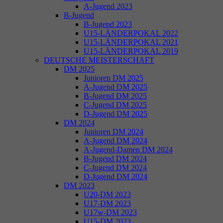
A-Jugend 2023
B-Jugend
B-Jugend 2023
U15-LÄNDERPOKAL 2022
U15-LÄNDERPOKAL 2021
U15-LÄNDERPOKAL 2019
DEUTSCHE MEISTERSCHAFT
DM 2025
Junioren DM 2025
A-Jugend DM 2025
B-Jugend DM 2025
C-Jugend DM 2025
D-Jugend DM 2025
DM 2024
Junioren DM 2024
A-Jugend DM 2024
A-Jugend-Damen DM 2024
B-Jugend DM 2024
C-Jugend DM 2024
D-Jugend DM 2024
DM 2023
U20-DM 2023
U17-DM 2023
U17w-DM 2023
U15-DM 2023