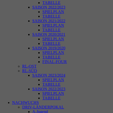
TABELLE
SAISON 2022/2023
SPIELPLAN
TABELLE
SAISON 2021/2022
SPIELPLAN
TABELLE
SAISON 2020/2021
SPIELPLAN
TABELLE
SAISON 2019/2020
SPIELPLAN
TABELLE
FINAL-FOUR
RL-OST
RL-SÜD
SAISON 2023/2024
SPIELPLAN
TABELLE
SAISON 2022/2023
SPIELPLAN
TABELLE
NACHWUCHS
DRIV-LÄNDERPOKAL
A-Jugend