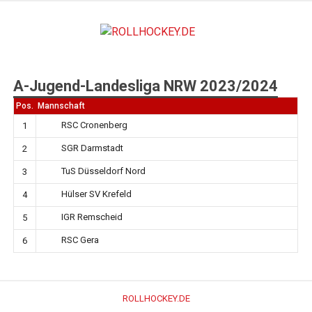
Zum
Inhalt
ROLLHO
springen
Deutscher Rollsport- und Inline Verband
A-Jugend-Landesliga NRW 2023/2024
Pos.
Mannschaft
RSC Cronenberg
1
SGR Darmstadt
2
TuS Düsseldorf Nord
3
Hülser SV Krefeld
4
IGR Remscheid
5
RSC Gera
6
ROLLHOCKEY.DE