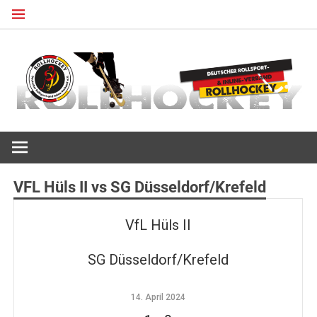
Zum
Inhalt
springen
Deutscher Rollsport- und Inline Verband
ROLLHOCKEY
VFL Hüls II vs SG Düsseldorf/Krefeld
VfL Hüls II
SG Düsseldorf/Krefeld
14. April 2024