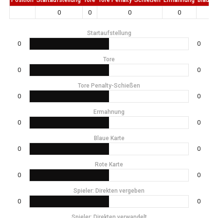
0
0
0
0
0
Startaufstellung
0
0
Tore
0
0
Tore Penalty-Schießen
0
0
Ermahnung
0
0
Blaue Karte
0
0
Rote Karte
0
0
Spieler: Direkten vergeben
0
0
Spieler: Direkten verwandelt