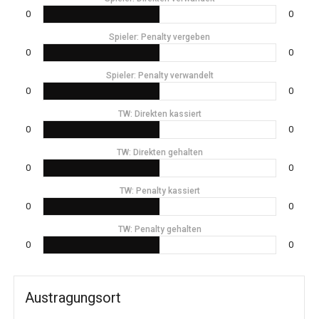
0
0
Spieler: Penalty vergeben
0
0
Spieler: Penalty verwandelt
0
0
TW: Direkten kassiert
0
0
TW: Direkten gehalten
0
0
TW: Penalty kassiert
0
0
TW: Penalty gehalten
0
0
Austragungsort