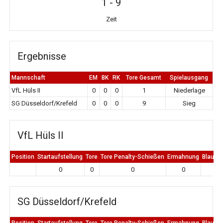
1
-
9
Zeit
Ergebnisse
Mannschaft
EM
BK
RK
Tore Gesamt
Spielausgang
VfL Hüls II
0
0
0
1
Niederlage
SG Düsseldorf/Krefeld
0
0
0
9
Sieg
VfL Hüls II
Position
Startaufstellung
Tore
Tore Penalty-Schießen
Ermahnung
Blaue K
0
0
0
0
0
SG Düsseldorf/Krefeld
Position
Startaufstellung
Tore
Tore Penalty-Schießen
Ermahnung
Blaue K