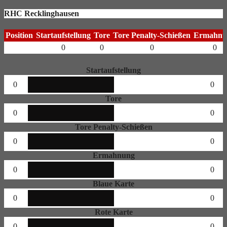
RHC Recklinghausen
Position
Startaufstellung
Tore
Tore Penalty-Schießen
Ermahnu
0
0
0
0
Startaufstellung
0
0
Tore
0
0
Tore Penalty-Schießen
0
0
Ermahnung
0
0
Blaue Karte
0
0
Rote Karte
0
0