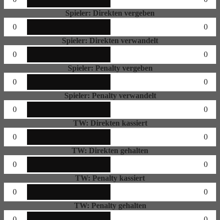
Spieler: Direkten vergeben
0
0
Spieler: Direkten verwandelt
0
0
Spieler: Penalty vergeben
0
0
Spieler: Penalty verwandelt
0
0
TW: Direkten kassiert
0
0
TW: Direkten gehalten
0
0
TW: Penalty kassiert
0
0
TW: Penalty gehalten
0
0