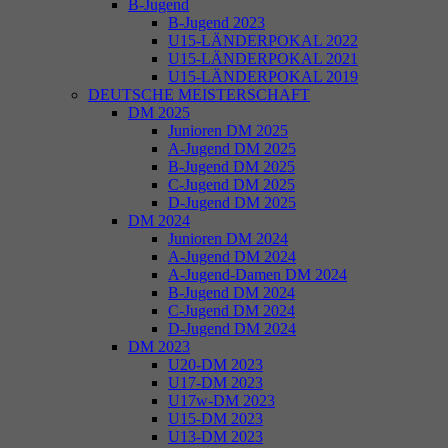
B-Jugend
B-Jugend 2023
U15-LÄNDERPOKAL 2022
U15-LÄNDERPOKAL 2021
U15-LÄNDERPOKAL 2019
DEUTSCHE MEISTERSCHAFT
DM 2025
Junioren DM 2025
A-Jugend DM 2025
B-Jugend DM 2025
C-Jugend DM 2025
D-Jugend DM 2025
DM 2024
Junioren DM 2024
A-Jugend DM 2024
A-Jugend-Damen DM 2024
B-Jugend DM 2024
C-Jugend DM 2024
D-Jugend DM 2024
DM 2023
U20-DM 2023
U17-DM 2023
U17w-DM 2023
U15-DM 2023
U13-DM 2023