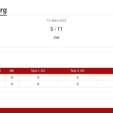
rg
12. März 2023
5
-
11
Zeit
K
RK
Tore 1. HZ
Tore 2. HZ
0
3
2
0
6
5