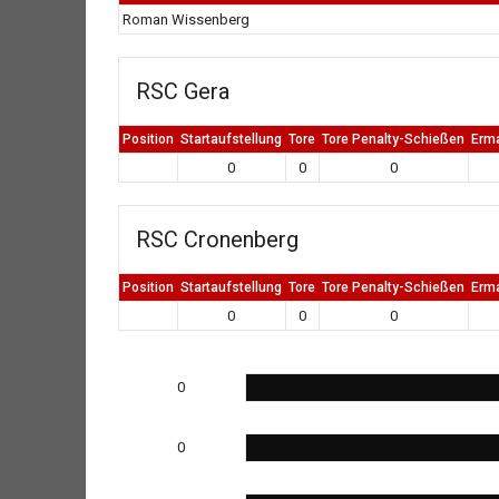
Roman Wissenberg
RSC Gera
Position
Startaufstellung
Tore
Tore Penalty-Schießen
Erm
0
0
0
RSC Cronenberg
Position
Startaufstellung
Tore
Tore Penalty-Schießen
Erm
0
0
0
0
0