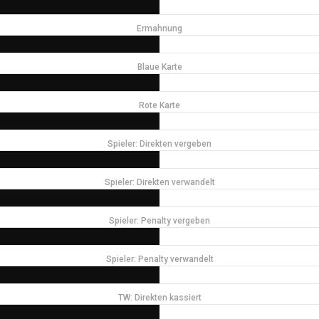
Ermahnung
Blaue Karte
Rote Karte
Spieler: Direkten vergeben
Spieler: Direkten verwandelt
Spieler: Penalty vergeben
Spieler: Penalty verwandelt
TW: Direkten kassiert