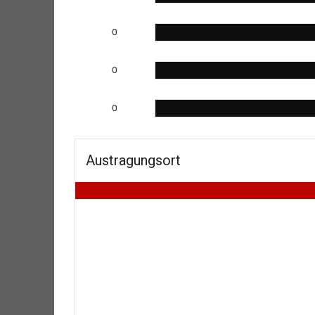
0
0
0
Austragungsort