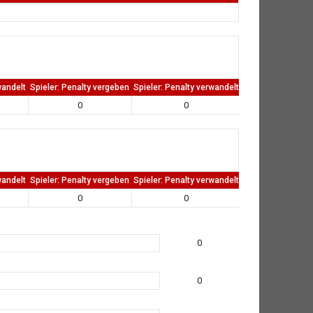
wandelt
Spieler: Penalty vergeben
Spieler: Penalty verwandelt
TW: Direkten kass
0
0
0
wandelt
Spieler: Penalty vergeben
Spieler: Penalty verwandelt
TW: Direkten kass
0
0
0
0
0