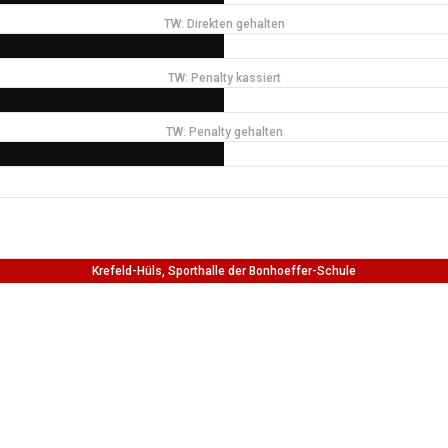
TW: Direkten gehalten
TW: Penalty kassiert
TW: Penalty gehalten
Krefeld-Hüls, Sporthalle der Bonhoeffer-Schule