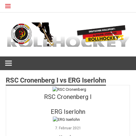
Zum
Inhalt
springen
Deutscher Rollsport- und Inline Verband
ROLLHOCKEY
RSC Cronenberg I vs ERG Iserlohn
RSC Cronenberg I
ERG Iserlohn
7. Februar 2021