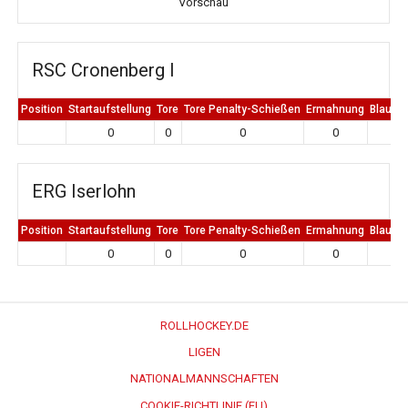
Vorschau
RSC Cronenberg I
Position
Startaufstellung
Tore
Tore Penalty-Schießen
Ermahnung
Blaue K
0
0
0
0
0
ERG Iserlohn
Position
Startaufstellung
Tore
Tore Penalty-Schießen
Ermahnung
Blaue K
0
0
0
0
0
ROLLHOCKEY.DE
LIGEN
NATIONALMANNSCHAFTEN
COOKIE-RICHTLINIE (EU)