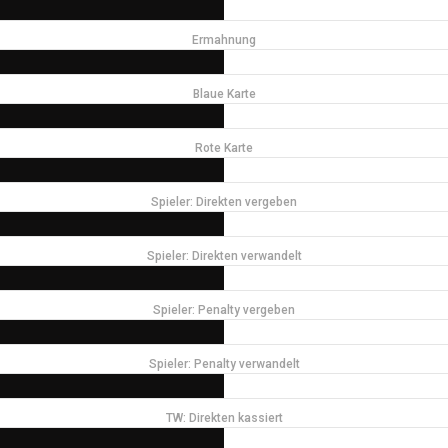
Ermahnung
Blaue Karte
Rote Karte
Spieler: Direkten vergeben
Spieler: Direkten verwandelt
Spieler: Penalty vergeben
Spieler: Penalty verwandelt
TW: Direkten kassiert