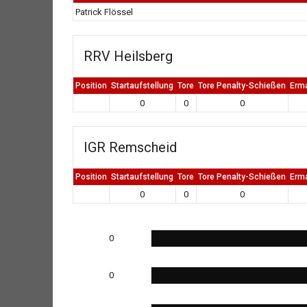
Patrick Flössel
RRV Heilsberg
Position
Startaufstellung
Tore
Tore Penalty-Schießen
Erm
0
0
0
IGR Remscheid
Position
Startaufstellung
Tore
Tore Penalty-Schießen
Erm
0
0
0
0
0