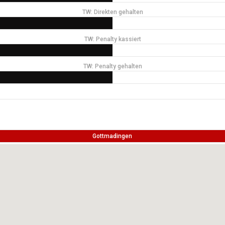
TW: Direkten gehalten
TW: Penalty kassiert
TW: Penalty gehalten
Gottmadingen