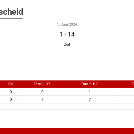
scheid
1. Juni 2024
1
-
14
Zeit
RK
Tore 1. HZ
Tore 2. HZ
T
0
0
1
0
7
7