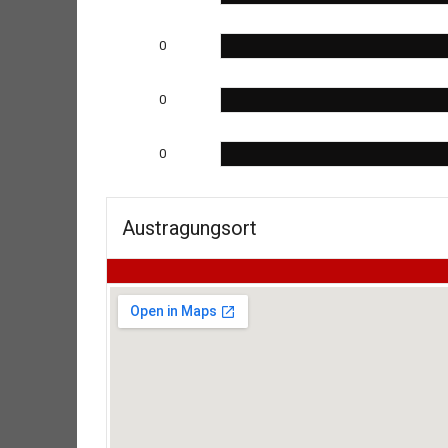
0
0
0
Austragungsort