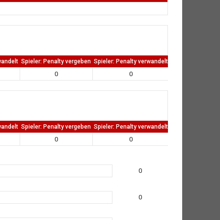
wandelt
Spieler: Penalty vergeben
Spieler: Penalty verwandelt
TW: Direkten kass
0
0
0
wandelt
Spieler: Penalty vergeben
Spieler: Penalty verwandelt
TW: Direkten kass
0
0
0
0
0