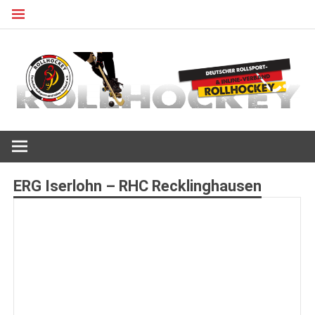
Zum
Inhalt
springen
Deutscher Rollsport- und Inline Verband
ROLLHOCKEY
ERG Iserlohn – RHC Recklinghausen