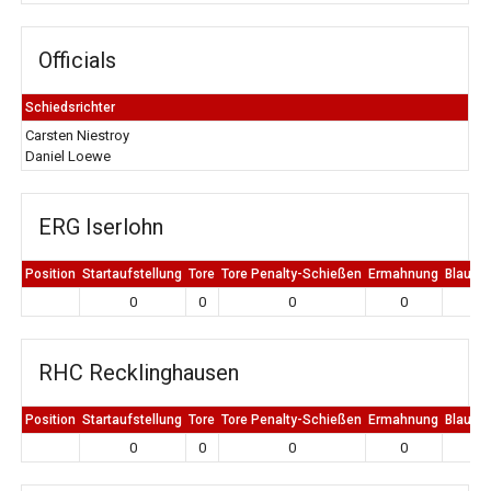
Officials
Schiedsrichter
Carsten Niestroy
Daniel Loewe
ERG Iserlohn
Position
Startaufstellung
Tore
Tore Penalty-Schießen
Ermahnung
Blaue K
0
0
0
0
0
RHC Recklinghausen
Position
Startaufstellung
Tore
Tore Penalty-Schießen
Ermahnung
Blaue K
0
0
0
0
0