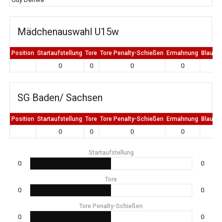
Mädchenauswahl U15w
Position
Startaufstellung
Tore
Tore Penalty-Schießen
Ermahnung
Blaue K
0
0
0
0
0
SG Baden/ Sachsen
Position
Startaufstellung
Tore
Tore Penalty-Schießen
Ermahnung
Blaue K
0
0
0
0
0
Startaufstellung
0
0
Tore
0
0
Tore Penalty-Schießen
0
0