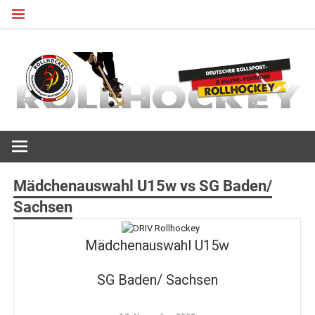
Zum
Inhalt
springen
Deutscher Rollsport- und Inline Verband
ROLLHOCKEY
Mädchenauswahl U15w vs SG Baden/
Sachsen
Mädchenauswahl U15w
SG Baden/ Sachsen