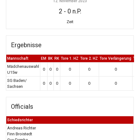
12. November 2023
2
-
0 n.P.
Zeit
Ergebnisse
Mannschaft
EM
BK
RK
Tore 1. HZ
Tore 2. HZ
Tore Verlängerung
Tor
Mädchenauswahl
0
0
0
0
0
0
U15w
SG Baden/
0
0
0
0
0
0
Sachsen
Officials
Schiedsrichter
Andreas Richter
Finn Broistedt
Guy Demke