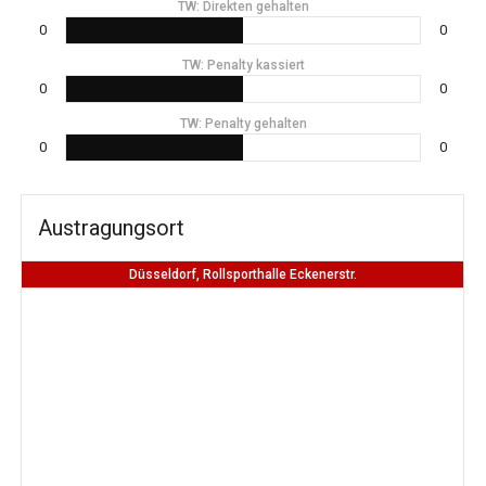
TW: Direkten gehalten
0
0
TW: Penalty kassiert
0
0
TW: Penalty gehalten
0
0
Austragungsort
Düsseldorf, Rollsporthalle Eckenerstr.