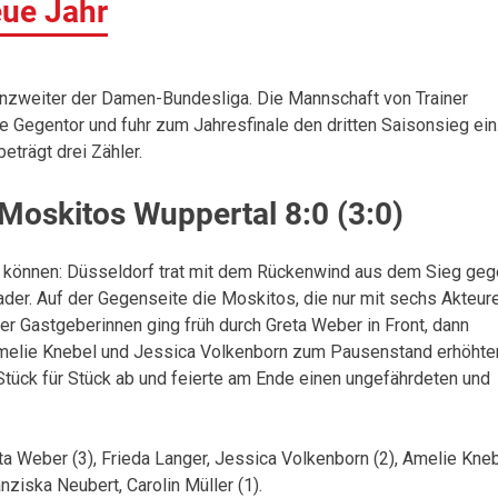
eue Jahr
enzweiter der Damen-Bundesliga. Die Mannschaft von Trainer
 Gegentor und fuhr zum Jahresfinale den dritten Saisonsieg ein
trägt drei Zähler.
Moskitos Wuppertal 8:0 (3:0)
in können: Düsseldorf trat mit dem Rückenwind aus dem Sieg ge
der. Auf der Gegenseite die Moskitos, die nur mit sechs Akteur
er Gastgeberinnen ging früh durch Greta Weber in Front, dann
is Amelie Knebel und Jessica Volkenborn zum Pausenstand erhöhte
tück für Stück ab und feierte am Ende einen ungefährdeten und
a Weber (3), Frieda Langer, Jessica Volkenborn (2), Amelie Kne
anziska Neubert, Carolin Müller (1).