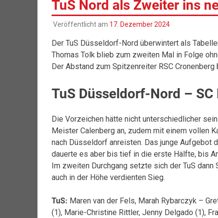
TuS Nord als Zweiter ins n
Veröffentlicht am
17. Dezember 2024
Der TuS Düsseldorf-Nord überwintert als Tabell
Thomas Tolk blieb zum zweiten Mal in Folge ohne
Der Abstand zum Spitzenreiter RSC Cronenberg be
TuS Düsseldorf-Nord – SC 
Die Vorzeichen hätte nicht unterschiedlicher se
Meister Calenberg an, zudem mit einem vollen Ka
nach Düsseldorf anreisten. Das junge Aufgebot d
dauerte es aber bis tief in die erste Hälfte, b
Im zweiten Durchgang setzte sich der TuS dann S
auch in der Höhe verdienten Sieg.
TuS:
Maren van der Fels, Marah Rybarczyk – Gret
(1), Marie-Christine Rittler, Jenny Delgado (1), Fr