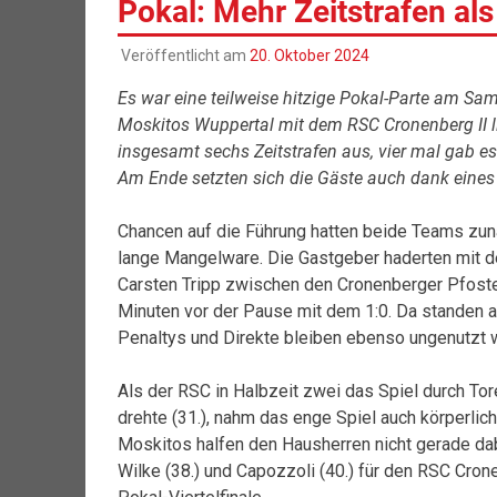
Pokal: Mehr Zeitstrafen al
Veröffentlicht am
20. Oktober 2024
Es war eine teilweise hitzige Pokal-Parte am Sa
Moskitos Wuppertal mit dem RSC Cronenberg II lie
insgesamt sechs Zeitstrafen aus, vier mal gab es
Am Ende setzten sich die Gäste auch dank eines
Chancen auf die Führung hatten beide Teams zunä
lange Mangelware. Die Gastgeber haderten mit de
Carsten Tripp zwischen den Cronenberger Pfosten
Minuten vor der Pause mit dem 1:0. Da standen au
Penaltys und Direkte bleiben ebenso ungenutzt 
Als der RSC in Halbzeit zwei das Spiel durch To
drehte (31.), nahm das enge Spiel auch körperlich
Moskitos halfen den Hausherren nicht gerade da
Wilke (38.) und Capozzoli (40.) für den RSC Cron