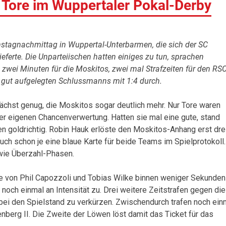
s Tore im Wuppertaler Pokal-Derby
mstagnachmittag in Wuppertal-Unterbarmen, die sich der SC
ferte. Die Unparteiischen hatten einiges zu tun, sprachen
 zwei Minuten für die Moskitos, zwei mal Strafzeiten für den RSC
 gut aufgelegten Schlussmanns mit 1:4 durch.
chst genug, die Moskitos sogar deutlich mehr. Nur Tore waren
r eigenen Chancenverwertung. Hatten sie mal eine gute, stand
 goldrichtig. Robin Hauk erlöste den Moskitos-Anhang erst dre
ch schon je eine blaue Karte für beide Teams im Spielprotokoll.
wie Überzahl-Phasen.
re von Phil Capozzoli und Tobias Wilke binnen weniger Sekunden
 noch einmal an Intensität zu. Drei weitere Zeitstrafen gegen die
bei den Spielstand zu verkürzen. Zwischendurch trafen noch ein
enberg II. Die Zweite der Löwen löst damit das Ticket für das