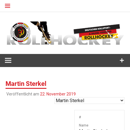
Zum
Inhalt
springen
Deutscher Rollsport- und Inline Verband
ROLLHOCKEY
Martin Sterkel
Veröffentlicht am
22. November 2019
#
Name