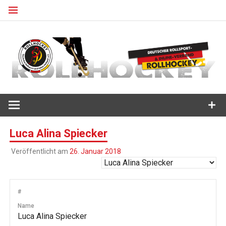
Zum
Inhalt
springen
Deutscher Rollsport- und Inline Verband
ROLLHOCKEY
Luca Alina Spiecker
Veröffentlicht am
26. Januar 2018
#
Name
Luca Alina Spiecker