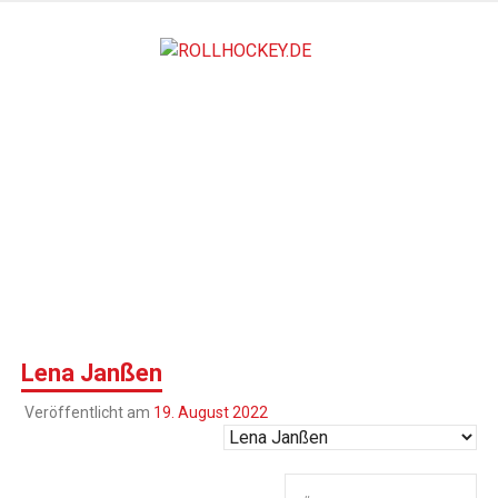
Zum
Inhalt
ROLLHO
springen
Deutscher Rollsport- und Inline Verband
Lena Janßen
Veröffentlicht am
19. August 2022