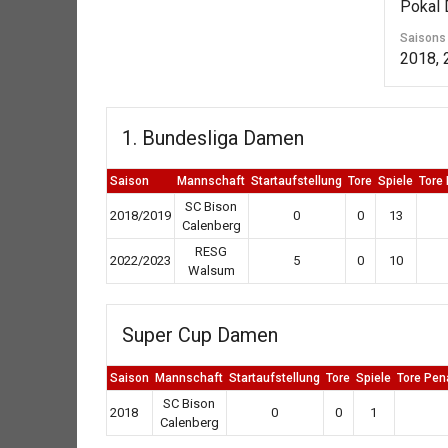
Pokal
Saisons
2018, 
1. Bundesliga Damen
Saison
Mannschaft
Startaufstellung
Tore
Spiele
Tore
SC Bison
2018/2019
0
0
13
Calenberg
RESG
2022/2023
5
0
10
Walsum
Super Cup Damen
Saison
Mannschaft
Startaufstellung
Tore
Spiele
Tore Pen
SC Bison
2018
0
0
1
Calenberg