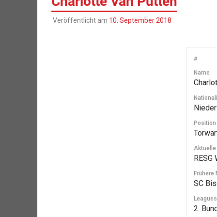
Charlotte Van Putten
Veröffentlicht am
10. September 2018
#
Name
Charlo
Nationali
Nieder
Position
Torwar
Aktuell
RESG 
Frühere
SC Bis
Leagues
2. Bun