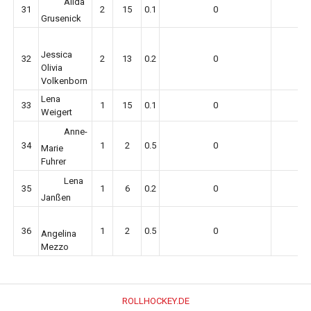
Alida
31
2
15
0.1
0
Grusenick
Jessica
32
2
13
0.2
0
Olivia
Volkenborn
Lena
33
1
15
0.1
0
Weigert
Anne-
34
1
2
0.5
0
Marie
Fuhrer
Lena
35
1
6
0.2
0
Janßen
36
1
2
0.5
0
Angelina
Mezzo
ROLLHOCKEY.DE