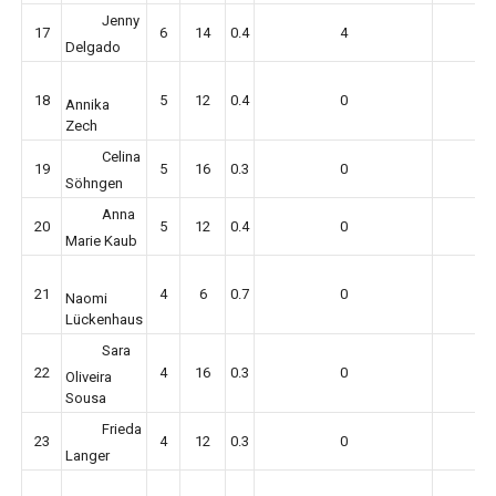
Jenny
17
6
14
0.4
4
Delgado
18
5
12
0.4
0
Annika
Zech
Celina
19
5
16
0.3
0
Söhngen
Anna
20
5
12
0.4
0
Marie Kaub
21
4
6
0.7
0
Naomi
Lückenhaus
Sara
22
4
16
0.3
0
Oliveira
Sousa
Frieda
23
4
12
0.3
0
Langer