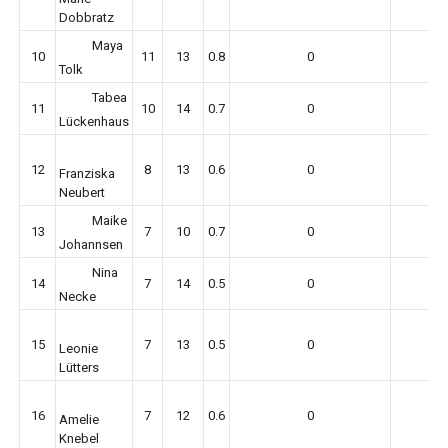
Dobbratz
Maya
10
11
13
0.8
0
Tolk
Tabea
11
10
14
0.7
0
Lückenhaus
12
8
13
0.6
0
Franziska
Neubert
Maike
13
7
10
0.7
0
Johannsen
Nina
14
7
14
0.5
0
Necke
15
7
13
0.5
0
Leonie
Lütters
16
7
12
0.6
0
Amelie
Knebel