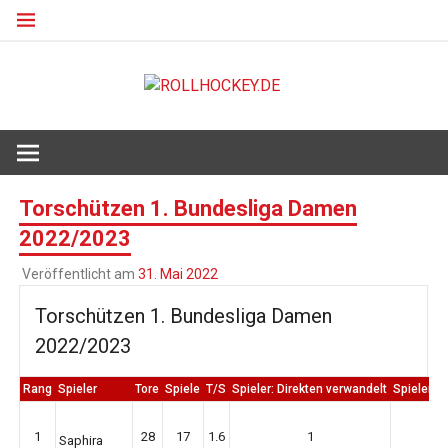
Zum
Inhalt
springen
ROLLHO
Deutscher Rollsport- und Inline Verband
Torschützen 1. Bundesliga Damen
2022/2023
Veröffentlicht am
31. Mai 2022
Torschützen 1. Bundesliga Damen
2022/2023
Rang
Spieler
Tore
Spiele
T/S
Spieler: Direkten verwandelt
Spieler: 
1
28
17
1.6
1
Saphira