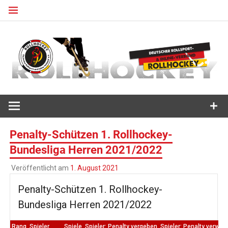
Zum
Inhalt
springen
Deutscher Rollsport- und Inline Verband
ROLLHOCKEY
Penalty-Schützen 1. Rollhockey-
Bundesliga Herren 2021/2022
Veröffentlicht am
1. August 2021
Penalty-Schützen 1. Rollhockey-
Bundesliga Herren 2021/2022
Rang
Spieler
Spiele
Spieler: Penalty vergeben
Spieler: Penalty verwan