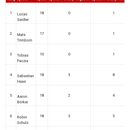
1
18
0
1
Lucas
Seidler
2
17
0
1
Mats
Trimborn
3
10
0
1
Tobias
Paczia
4
18
3
8
Sebastian
Haas
5
18
2
4
Aaron
Börkei
6
18
3
5
Robin
Schulz