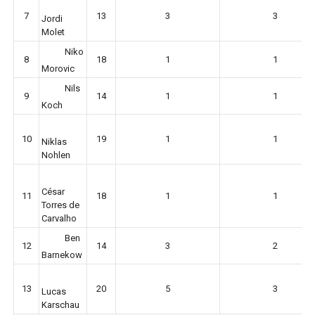
7
13
3
3
Jordi
Molet
Niko
8
18
1
1
Morovic
Nils
9
14
1
1
Koch
10
19
1
1
Niklas
Nohlen
César
11
18
1
1
Torres de
Carvalho
Ben
12
14
3
2
Barnekow
13
20
5
3
Lucas
Karschau