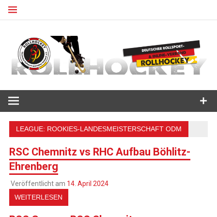
Zum
Inhalt
springen
Deutscher Rollsport- und Inline Verband
ROLLHOCKEY
LEAGUE:
ROOKIES-LANDESMEISTERSCHAFT ODM
RSC Chemnitz vs RHC Aufbau Böhlitz-
Ehrenberg
Veröffentlicht am
14. April 2024
WEITERLESEN