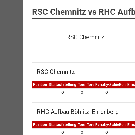
RSC Chemnitz vs RHC Aufb
RSC Chemnitz
RSC Chemnitz
Position
Startaufstellung
Tore
Tore Penalty-Schießen
Erm
0
0
0
RHC Aufbau Böhlitz-Ehrenberg
Position
Startaufstellung
Tore
Tore Penalty-Schießen
Erm
0
0
0