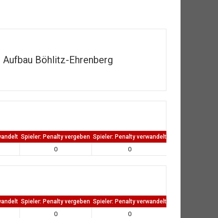
Aufbau Böhlitz-Ehrenberg
wandelt
Spieler: Penalty vergeben
Spieler: Penalty verwandelt
TW: Direkten kass
0
0
0
wandelt
Spieler: Penalty vergeben
Spieler: Penalty verwandelt
TW: Direkten kass
0
0
0