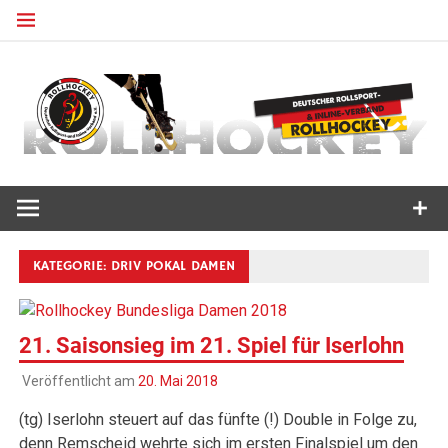
Zum
Inhalt
springen
Deutscher Rollsport- und Inline Verband
ROLLHOCKEY
KATEGORIE:
DRIV POKAL DAMEN
21. Saisonsieg im 21. Spiel für Iserlohn
Veröffentlicht am
20. Mai 2018
(tg) Iserlohn steuert auf das fünfte (!) Double in Folge zu,
denn Remscheid wehrte sich im ersten Finalspiel um den