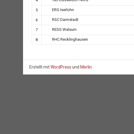
TuS Düsseldorf Nord
4
ERG Iserlohn
5
RSC Darmstadt
6
RESG Walsum
7
RHC Recklinghausen
8
Erstellt mit
WordPress
und
Merlin
.