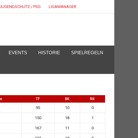
JUGENDSCHUTZ / PSG
LIGAMANAGER
EVENTS
HISTORIE
SPIELREGELN
le
TF
BK
RK
95
10
0
150
18
1
167
11
0