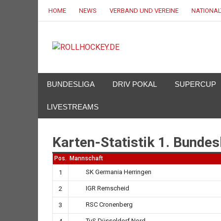
Zum
HOME
NEWS
VERBAND UND VEREINE
NATIONA
Inhalt
springen
ROLLHOCK
Deutscher Rollsport- und Inline Verband
BUNDESLIGA
DRIV POKAL
SUPERCUP
LIVESTREAMS
Karten-Statistik 1. Bunde
Pos.
Mannschaft
SK Germania Herringen
1
IGR Remscheid
2
RSC Cronenberg
3