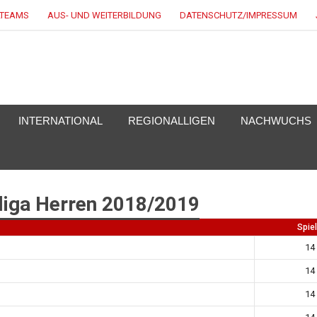
LTEAMS
AUS- UND WEITERBILDUNG
DATENSCHUTZ/IMPRESSUM
EY.DE
INTERNATIONAL
REGIONALLIGEN
NACHWUCHS
sliga Herren 2018/2019
Spie
14
14
14