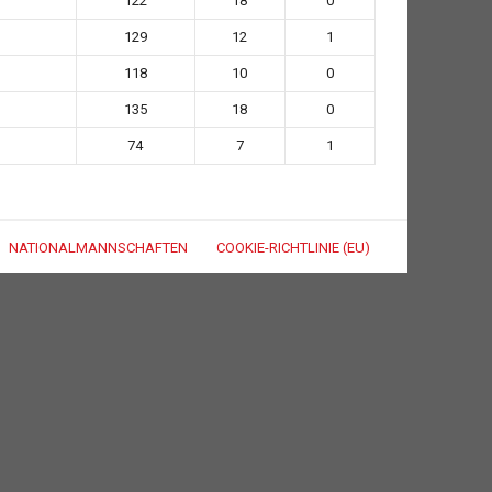
122
18
0
129
12
1
118
10
0
135
18
0
74
7
1
NATIONALMANNSCHAFTEN
COOKIE-RICHTLINIE (EU)