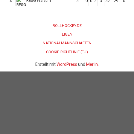
RESG Walsum
4
3
0
0
3
3
32
-29
0
ROLLHOCKEY.DE
LIGEN
NATIONALMANNSCHAFTEN
COOKIE-RICHTLINIE (EU)
Erstellt mit
WordPress
und
Merlin
.