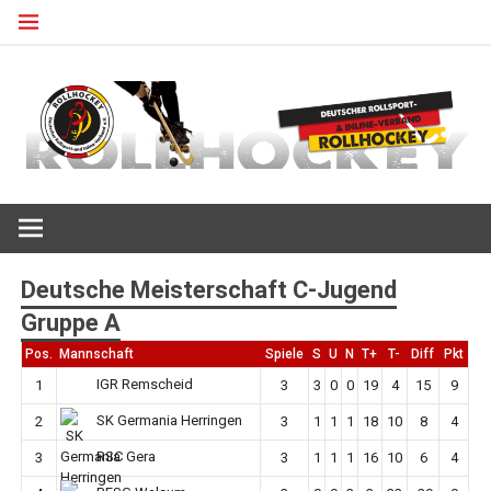
Zum
Inhalt
springen
Deutscher Rollsport- und Inline Verband
ROLLHOCKEY
Deutsche Meisterschaft C-Jugend
Gruppe A
Pos.
Mannschaft
Spiele
S
U
N
T+
T-
Diff
Pkt
IGR Remscheid
1
3
3
0
0
19
4
15
9
SK Germania Herringen
2
3
1
1
1
18
10
8
4
RSC Gera
3
3
1
1
1
16
10
6
4