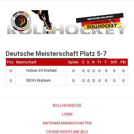
Zum
Inhalt
springen
Deutscher Rollsport- und Inline Verband
ROLLHOCKEY
Deutsche Meisterschaft Platz 5-7
Pos.
Mannschaft
Spiele
S
U
N
T+
T-
Diff
Pkt
Hülser SV Krefeld
0
0
0
0
0
0
0
0
0
RESG Walsum
0
0
0
0
0
0
0
0
0
ROLLHOCKEY.DE
LIGEN
NATIONALMANNSCHAFTEN
COOKIE-RICHTLINIE (EU)