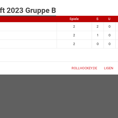
ft 2023 Gruppe B
Spiele
S
U
2
2
0
2
1
0
2
0
0
ROLLHOCKEY.DE
LIGEN