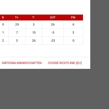
N
T+
T-
Diff
Pkt
0
29
3
26
6
1
7
10
-3
3
2
3
26
-23
0
NATIONALMANNSCHAFTEN
COOKIE-RICHTLINIE (EU)