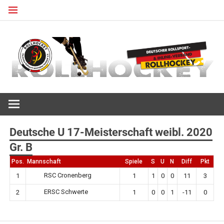
Zum
Inhalt
springen
Deutscher Rollsport- und Inline Verband
ROLLHOCKEY
Deutsche U 17-Meisterschaft weibl. 2020
Gr. B
Pos.
Mannschaft
Spiele
S
U
N
Diff
Pkt
RSC Cronenberg
1
1
1
0
0
11
3
ERSC Schwerte
2
1
0
0
1
-11
0