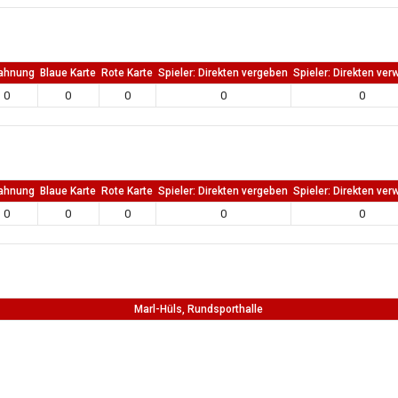
ahnung
Blaue Karte
Rote Karte
Spieler: Direkten vergeben
Spieler: Direkten ver
0
0
0
0
0
ahnung
Blaue Karte
Rote Karte
Spieler: Direkten vergeben
Spieler: Direkten ver
0
0
0
0
0
Marl-Hüls, Rundsporthalle