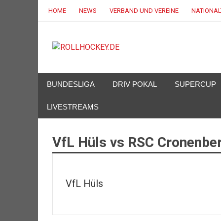
Zum
HOME
NEWS
VERBAND UND VEREINE
NATIONA
Inhalt
springen
ROLLHOCK
Deutscher Rollsport- und Inline Verband
BUNDESLIGA
DRIV POKAL
SUPERCUP
LIVESTREAMS
VfL Hüls vs RSC Cronenbe
VfL Hüls