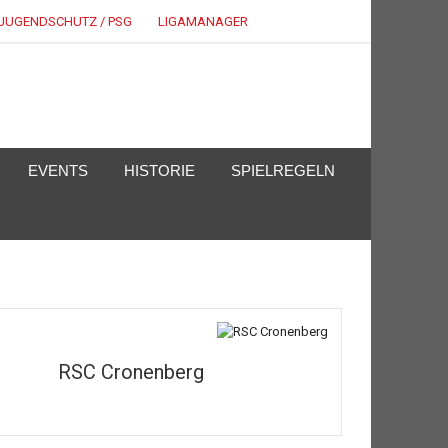
JUGENDSCHUTZ / PSG
LIGAMANAGER
EVENTS
HISTORIE
SPIELREGELN
RSC Cronenberg