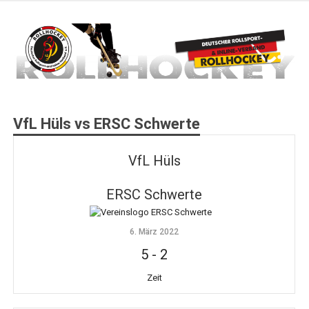
Zum
Inhalt
springen
Deutscher Rollsport- und Inline Verband
ROLLHOCKEY
VfL Hüls vs ERSC Schwerte
VfL Hüls
ERSC Schwerte
6. März 2022
5
-
2
Zeit