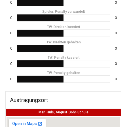
0
0
Spieler: Penalty verwandelt
0
0
TW: Direkten kassiert
0
0
TW: Direkten gehalten
0
0
TW: Penalty kassiert
0
0
TW: Penalty gehalten
0
0
Austragungsort
Marl-Hüls, August-Döhr-Schule