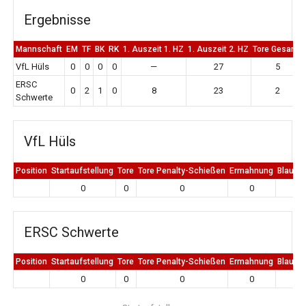
Ergebnisse
Mannschaft
EM
TF
BK
RK
1. Auszeit 1. HZ
1. Auszeit 2. HZ
Tore Gesamt
VfL Hüls
0
0
0
0
—
27
5
ERSC
0
2
1
0
8
23
2
Schwerte
VfL Hüls
Position
Startaufstellung
Tore
Tore Penalty-Schießen
Ermahnung
Blaue K
0
0
0
0
0
ERSC Schwerte
Position
Startaufstellung
Tore
Tore Penalty-Schießen
Ermahnung
Blaue K
0
0
0
0
0