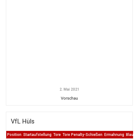
2. Mai 2021
Vorschau
VfL Hüls
Position
Startaufstellung
Tore
Tore Penalty-Schießen
Ermahnung
Blaue K