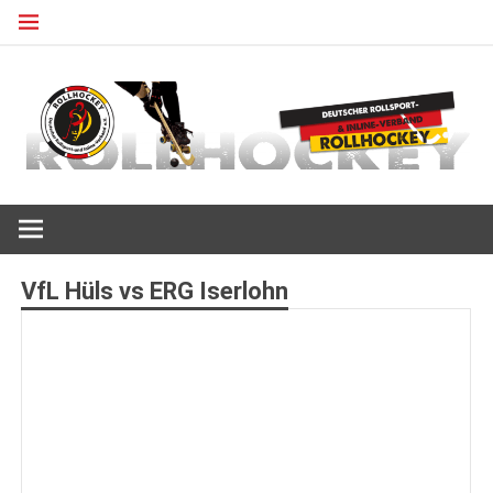
Zum
Inhalt
springen
Deutscher Rollsport- und Inline Verband
ROLLHOCKEY
VfL Hüls vs ERG Iserlohn