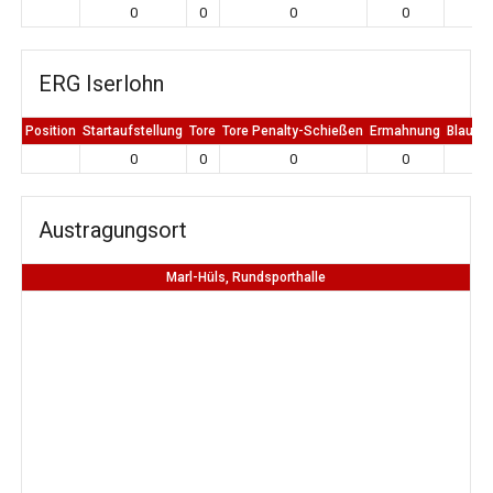
0
0
0
0
0
ERG Iserlohn
Position
Startaufstellung
Tore
Tore Penalty-Schießen
Ermahnung
Blaue K
0
0
0
0
0
Austragungsort
Marl-Hüls, Rundsporthalle