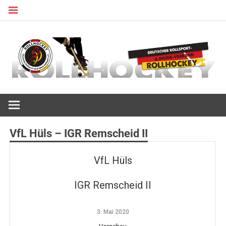
Zum
Inhalt
springen
Deutscher Rollsport- und Inline Verband
ROLLHOCKEY
VfL Hüls – IGR Remscheid II
VfL Hüls
IGR Remscheid II
3. Mai 2020