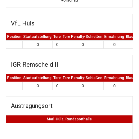
Vorschau
VfL Hüls
Position
Startaufstellung
Tore
Tore Penalty-Schießen
Ermahnung
Blaue K
0
0
0
0
0
IGR Remscheid II
Position
Startaufstellung
Tore
Tore Penalty-Schießen
Ermahnung
Blaue K
0
0
0
0
0
Austragungsort
Marl-Hüls, Rundsporthalle