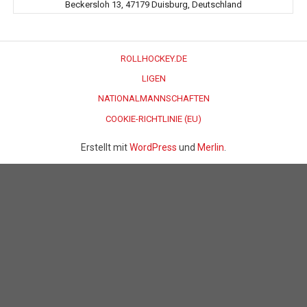
Beckersloh 13, 47179 Duisburg, Deutschland
ROLLHOCKEY.DE
LIGEN
NATIONALMANNSCHAFTEN
COOKIE-RICHTLINIE (EU)
Erstellt mit
WordPress
und
Merlin
.