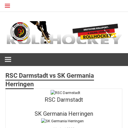
Zum
Inhalt
springen
Deutscher Rollsport- und Inline Verband
ROLLHOCKEY
RSC Darmstadt vs SK Germania
Herringen
RSC Darmstadt
SK Germania Herringen