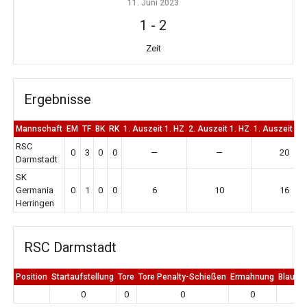
11. Juni 2023
1
-
2
Zeit
Ergebnisse
Mannschaft
EM
TF
BK
RK
1. Auszeit 1. HZ
2. Auszeit 1. HZ
1. Auszeit 2.
RSC
0
3
0
0
—
—
20
Darmstadt
SK
Germania
0
1
0
0
6
10
16
Herringen
RSC Darmstadt
Position
Startaufstellung
Tore
Tore Penalty-Schießen
Ermahnung
Blaue K
0
0
0
0
0