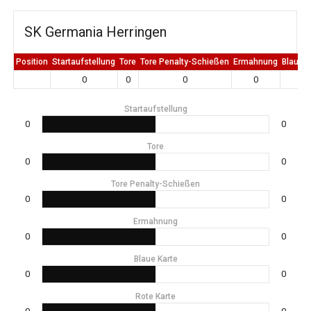
SK Germania Herringen
Position
Startaufstellung
Tore
Tore Penalty-Schießen
Ermahnung
Blaue K
0
0
0
0
0
Startaufstellung
0
0
Tore
0
0
Tore Penalty-Schießen
0
0
Ermahnung
0
0
Blaue Karte
0
0
Rote Karte