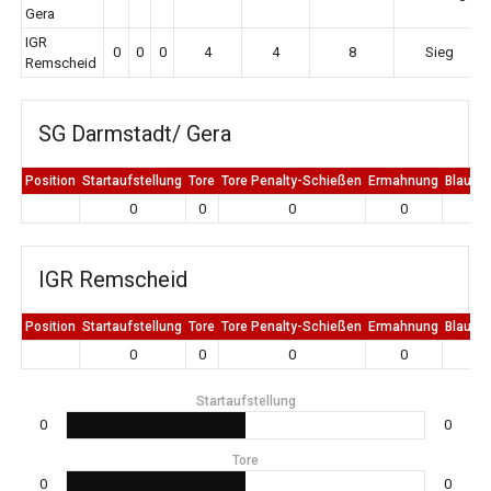
Gera
IGR
0
0
0
4
4
8
Sieg
Remscheid
SG Darmstadt/ Gera
Position
Startaufstellung
Tore
Tore Penalty-Schießen
Ermahnung
Blaue K
0
0
0
0
0
IGR Remscheid
Position
Startaufstellung
Tore
Tore Penalty-Schießen
Ermahnung
Blaue K
0
0
0
0
0
Startaufstellung
0
0
Tore
0
0