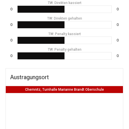
TW: Direkten kassiert
0
0
TW: Direkten gehalten
0
0
TW: Penalty kassiert
0
0
TW: Penalty gehalten
0
0
Austragungsort
Chemnitz, Turnhalle Marianne Brandt Oberschule