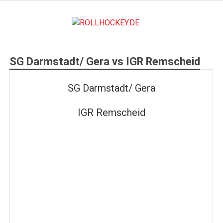
Zum
Inhalt
ROLLHO
springen
Deutscher Rollsport- und Inline Verband
SG Darmstadt/ Gera vs IGR Remscheid
SG Darmstadt/ Gera
IGR Remscheid