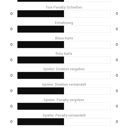
Tore Penalty-Schießen
0
0
Ermahnung
0
0
Blaue Karte
0
0
Rote Karte
0
0
Spieler: Direkten vergeben
0
0
Spieler: Direkten verwandelt
0
0
Spieler: Penalty vergeben
0
0
Spieler: Penalty verwandelt
0
0