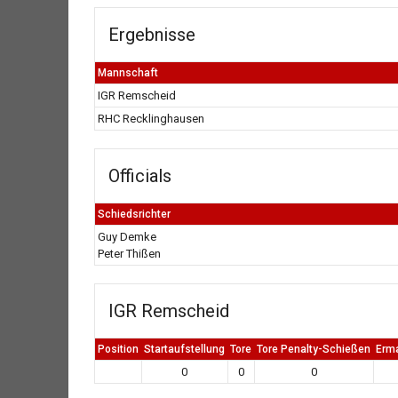
Ergebnisse
Mannschaft
IGR Remscheid
RHC Recklinghausen
Officials
Schiedsrichter
Guy Demke
Peter Thißen
IGR Remscheid
Position
Startaufstellung
Tore
Tore Penalty-Schießen
Erm
0
0
0