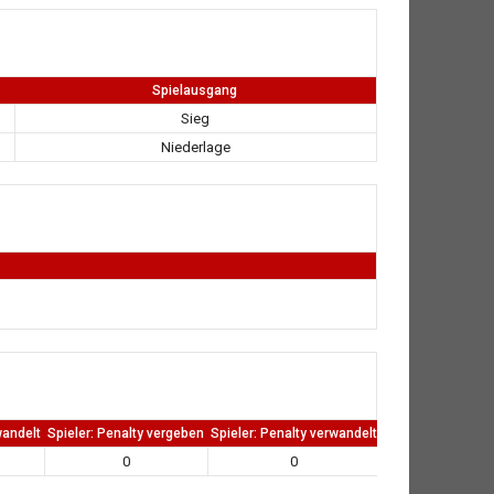
Spielausgang
Sieg
Niederlage
wandelt
Spieler: Penalty vergeben
Spieler: Penalty verwandelt
TW: Direkten kass
0
0
0