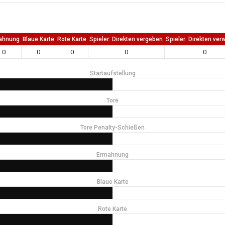
ahnung
Blaue Karte
Rote Karte
Spieler: Direkten vergeben
Spieler: Direkten ver
0
0
0
0
0
Startaufstellung
Tore
Tore Penalty-Schießen
Ermahnung
Blaue Karte
Rote Karte