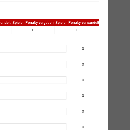
wandelt
Spieler: Penalty vergeben
Spieler: Penalty verwandelt
TW: Direkten kass
0
0
0
0
0
0
0
0
0