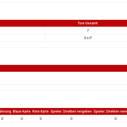
Tore Gesamt
7
5 n.P.
ahnung
Blaue Karte
Rote Karte
Spieler: Direkten vergeben
Spieler: Direkten ver
0
0
0
0
0