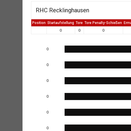
RHC Recklinghausen
Position
Startaufstellung
Tore
Tore Penalty-Schießen
Erm
0
0
0
0
0
0
0
0
0