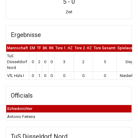
5
-
0
Zeit
Ergebnisse
Mannschaft
EM
TF
BK
RK
Tore 1. HZ
Tore 2. HZ
Tore Gesamt
Spielausga
TuS
Düsseldorf
0
2
0
0
3
2
5
Sieg
Nord
VfL Hüls I
0
1
0
0
0
0
0
Niederlag
Officials
Schiedsrichter
Antonio Feiteira
TuS Düsseldorf Nord