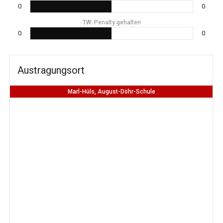
0
0
TW: Penalty gehalten
0
0
Austragungsort
Marl-Hüls, August-Döhr-Schule