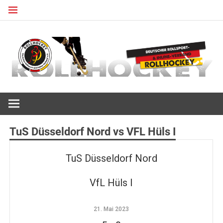
Zum
Inhalt
springen
Deutscher Rollsport- und Inline Verband
ROLLHOCKEY
TuS Düsseldorf Nord vs VFL Hüls I
TuS Düsseldorf Nord
VfL Hüls I
21. Mai 2023