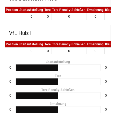
Position
Startaufstellung
Tore
Tore Penalty-Schießen
Ermahnung
Blaue K
0
0
0
0
0
VfL Hüls I
Position
Startaufstellung
Tore
Tore Penalty-Schießen
Ermahnung
Blaue K
0
0
0
0
0
Startaufstellung
0
0
Tore
0
0
Tore Penalty-Schießen
0
0
Ermahnung
0
0