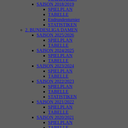
SAISON 2018/2019
SPIELPLAN
TABELLE
Endrundenturnier
STATISTIKEN
2. BUNDESLIGA DAMEN
SAISON 2025/2026
SPIELPLAN
TABELLE
SAISON 2024/2025
SPIELPLAN
TABELLE
SAISON 2023/2024
SPIELPLAN
TABELLE
SAISON 2022/2023
SPIELPLAN
TABELLE
STATISTIKEN
SAISON 2021/2022
SPIELPLAN
TABELLE
SAISON 2020/2021
SPIELPLAN
TABELLE