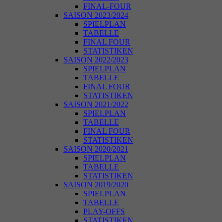
FINAL-FOUR
SAISON 2023/2024
SPIELPLAN
TABELLE
FINAL FOUR
STATISTIKEN
SAISON 2022/2023
SPIELPLAN
TABELLE
FINAL FOUR
STATISTIKEN
SAISON 2021/2022
SPIELPLAN
TABELLE
FINAL FOUR
STATISTIKEN
SAISON 2020/2021
SPIELPLAN
TABELLE
STATISTIKEN
SAISON 2019/2020
SPIELPLAN
TABELLE
PLAY-OFFS
STATISTIKEN