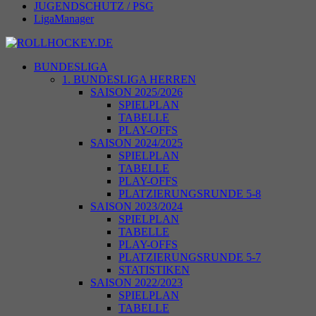
JUGENDSCHUTZ / PSG
LigaManager
ROLLHOCKEY.DE
Deutscher Rollsport- und Inline Verband
BUNDESLIGA
1. BUNDESLIGA HERREN
SAISON 2025/2026
SPIELPLAN
TABELLE
PLAY-OFFS
SAISON 2024/2025
SPIELPLAN
TABELLE
PLAY-OFFS
PLATZIERUNGSRUNDE 5-8
SAISON 2023/2024
SPIELPLAN
TABELLE
PLAY-OFFS
PLATZIERUNGSRUNDE 5-7
STATISTIKEN
SAISON 2022/2023
SPIELPLAN
TABELLE