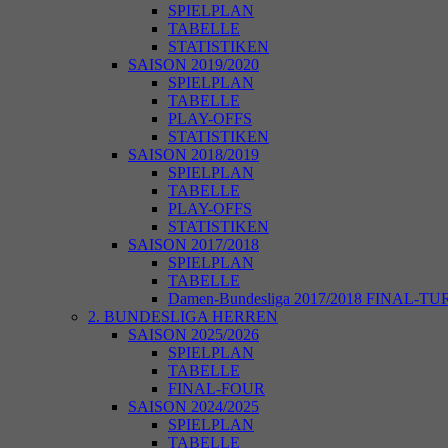
SPIELPLAN
TABELLE
STATISTIKEN
SAISON 2019/2020
SPIELPLAN
TABELLE
PLAY-OFFS
STATISTIKEN
SAISON 2018/2019
SPIELPLAN
TABELLE
PLAY-OFFS
STATISTIKEN
SAISON 2017/2018
SPIELPLAN
TABELLE
Damen-Bundesliga 2017/2018 FINAL-T
2. BUNDESLIGA HERREN
SAISON 2025/2026
SPIELPLAN
TABELLE
FINAL-FOUR
SAISON 2024/2025
SPIELPLAN
TABELLE