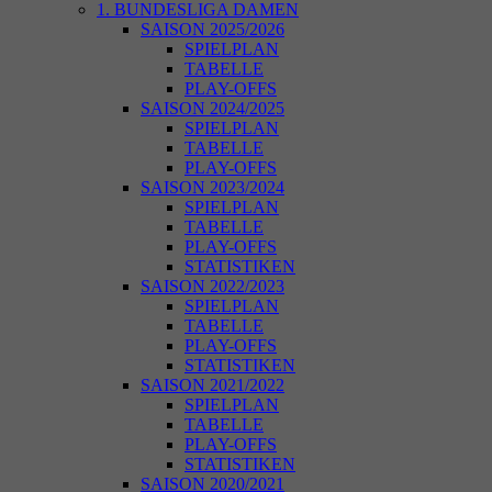
1. BUNDESLIGA DAMEN
SAISON 2025/2026
SPIELPLAN
TABELLE
PLAY-OFFS
SAISON 2024/2025
SPIELPLAN
TABELLE
PLAY-OFFS
SAISON 2023/2024
SPIELPLAN
TABELLE
PLAY-OFFS
STATISTIKEN
SAISON 2022/2023
SPIELPLAN
TABELLE
PLAY-OFFS
STATISTIKEN
SAISON 2021/2022
SPIELPLAN
TABELLE
PLAY-OFFS
STATISTIKEN
SAISON 2020/2021