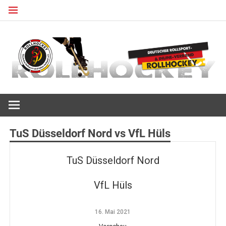
Zum
Inhalt
springen
Deutscher Rollsport- und Inline Verband
ROLLHOCKEY
TuS Düsseldorf Nord vs VfL Hüls
TuS Düsseldorf Nord
VfL Hüls
16. Mai 2021