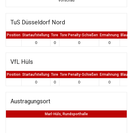
Vorschau
TuS Düsseldorf Nord
Position
Startaufstellung
Tore
Tore Penalty-Schießen
Ermahnung
Blaue K
0
0
0
0
0
VfL Hüls
Position
Startaufstellung
Tore
Tore Penalty-Schießen
Ermahnung
Blaue K
0
0
0
0
0
Austragungsort
Marl-Hüls, Rundsporthalle