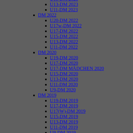
U13-DM 2023
U11-DM 2023
DM 2022
U20-DM 2022
U17w-DM 2022
U17-DM 2022
U15-DM 2022
U13-DM 2022
U11-DM 2022
DM 2020
U19-DM 2020
U17-DM 2020
U17-DM MÄDCHEN 2020
U15-DM 2020
U13-DM 2020
U11-DM 2020
U9-DM 2020
DM 2019
U19-DM 2019
U17-DM 2019
U17(W)-DM 2019
U15-DM 2019
U13-DM 2019
U11-DM 2019
U9-DM 2019