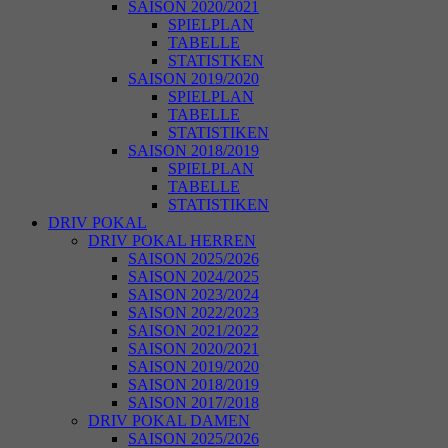
SAISON 2020/2021
SPIELPLAN
TABELLE
STATISTKEN
SAISON 2019/2020
SPIELPLAN
TABELLE
STATISTIKEN
SAISON 2018/2019
SPIELPLAN
TABELLE
STATISTIKEN
DRIV POKAL
DRIV POKAL HERREN
SAISON 2025/2026
SAISON 2024/2025
SAISON 2023/2024
SAISON 2022/2023
SAISON 2021/2022
SAISON 2020/2021
SAISON 2019/2020
SAISON 2018/2019
SAISON 2017/2018
DRIV POKAL DAMEN
SAISON 2025/2026