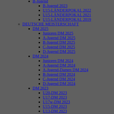
B-Jugend
B-Jugend 2023
U15-LÄNDERPOKAL 2022
U15-LÄNDERPOKAL 2021
U15-LÄNDERPOKAL 2019
DEUTSCHE MEISTERSCHAFT
DM 2025
Junioren DM 2025
A-Jugend DM 2025
B-Jugend DM 2025
C-Jugend DM 2025
D-Jugend DM 2025
DM 2024
Junioren DM 2024
A-Jugend DM 2024
A-Jugend-Damen DM 2024
B-Jugend DM 2024
C-Jugend DM 2024
D-Jugend DM 2024
DM 2023
U20-DM 2023
U17-DM 2023
U17w-DM 2023
U15-DM 2023
U13-DM 2023