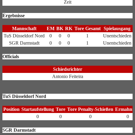
Zeit
Ergebnisse
Mannschaft
EM
BK
RK
Tore Gesamt
Spielausgang
TuS Düsseldorf Nord
0
0
0
1
Unentschieden
SGR Darmstadt
0
0
0
1
Unentschieden
Officials
Schiedsrichter
Antonio Feiteira
TuS Düsseldorf Nord
Position
Startaufstellung
Tore
Tore Penalty-Schießen
Ermahnu
0
0
0
0
SGR Darmstadt