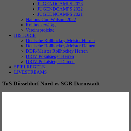
JUGENDCAMPS 2023
JUGENDCAMPS 2022
JUGEDNCAMPS 2021
Nations-Cup Walsum 2022
Rollhockey-Tag
Vereinsprojekte
HISTORIE
Deutsche Rollhockey-Meister Herren
Deutsche Rollhockey-Meister Damen
DDR-Meister Rollhockey Herren
DRIV-Pokalsieger Herren
DRIV-Pokalsieger Damen
SPIELREGELN
LIVESTREAMS
TuS Düsseldorf Nord vs SGR Darmstadt