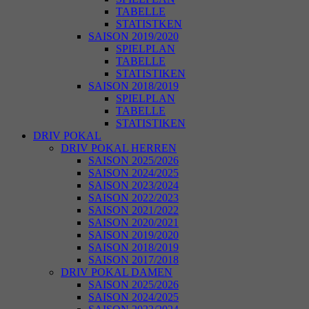
TABELLE
STATISTKEN
SAISON 2019/2020
SPIELPLAN
TABELLE
STATISTIKEN
SAISON 2018/2019
SPIELPLAN
TABELLE
STATISTIKEN
DRIV POKAL
DRIV POKAL HERREN
SAISON 2025/2026
SAISON 2024/2025
SAISON 2023/2024
SAISON 2022/2023
SAISON 2021/2022
SAISON 2020/2021
SAISON 2019/2020
SAISON 2018/2019
SAISON 2017/2018
DRIV POKAL DAMEN
SAISON 2025/2026
SAISON 2024/2025