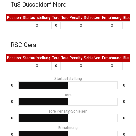
TuS Düsseldorf Nord
Position
Startaufstellung
Tore
Tore Penalty-Schießen
Ermahnung
Blaue K
0
0
0
0
0
RSC Gera
Position
Startaufstellung
Tore
Tore Penalty-Schießen
Ermahnung
Blaue K
0
0
0
0
0
Startaufstellung
0
0
Tore
0
0
Tore Penalty-Schießen
0
0
Ermahnung
0
0