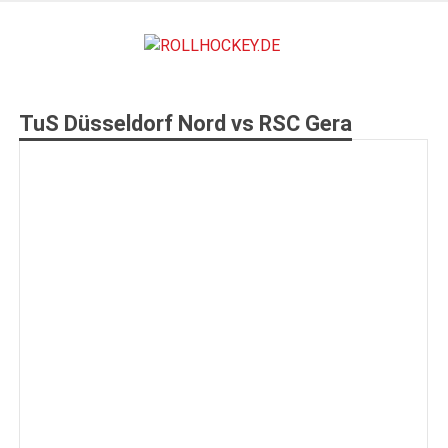
Zum
Inhalt
ROLLHO
springen
Deutscher Rollsport- und Inline Verband
TuS Düsseldorf Nord vs RSC Gera