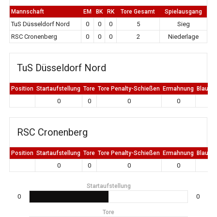
Mannschaft
EM
BK
RK
Tore Gesamt
Spielausgang
TuS Düsseldorf Nord
0
0
0
5
Sieg
RSC Cronenberg
0
0
0
2
Niederlage
TuS Düsseldorf Nord
Position
Startaufstellung
Tore
Tore Penalty-Schießen
Ermahnung
Blaue K
0
0
0
0
0
RSC Cronenberg
Position
Startaufstellung
Tore
Tore Penalty-Schießen
Ermahnung
Blaue K
0
0
0
0
0
Startaufstellung
0
0
Tore