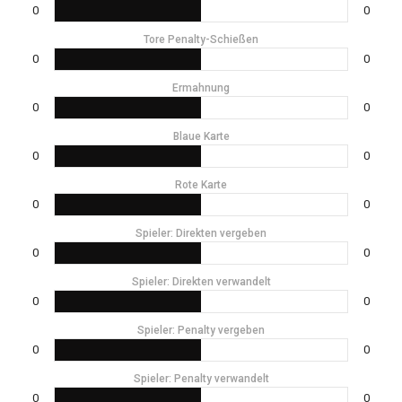
0
0
Tore Penalty-Schießen
0
0
Ermahnung
0
0
Blaue Karte
0
0
Rote Karte
0
0
Spieler: Direkten vergeben
0
0
Spieler: Direkten verwandelt
0
0
Spieler: Penalty vergeben
0
0
Spieler: Penalty verwandelt
0
0