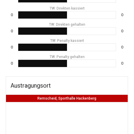
TW: Direkten kassiert
0
0
TW: Direkten gehalten
0
0
TW: Penalty kassiert
0
0
TW: Penalty gehalten
0
0
Austragungsort
Remscheid, Sporthalle Hackenberg