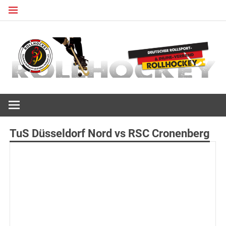
Zum
Inhalt
springen
Deutscher Rollsport- und Inline Verband
ROLLHOCKEY
TuS Düsseldorf Nord vs RSC Cronenberg