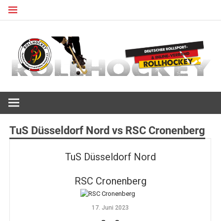
Zum
Inhalt
springen
Deutscher Rollsport- und Inline Verband
ROLLHOCKEY
TuS Düsseldorf Nord vs RSC Cronenberg
TuS Düsseldorf Nord
RSC Cronenberg
17. Juni 2023