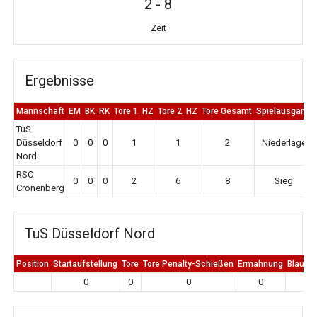
2
-
8
Zeit
Ergebnisse
Mannschaft
EM
BK
RK
Tore 1. HZ
Tore 2. HZ
Tore Gesamt
Spielausgang
TuS
Düsseldorf
0
0
0
1
1
2
Niederlage
Nord
RSC
0
0
0
2
6
8
Sieg
Cronenberg
TuS Düsseldorf Nord
Position
Startaufstellung
Tore
Tore Penalty-Schießen
Ermahnung
Blaue K
0
0
0
0
0