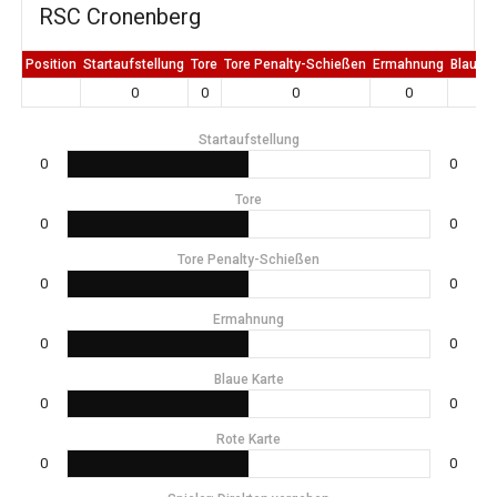
RSC Cronenberg
Position
Startaufstellung
Tore
Tore Penalty-Schießen
Ermahnung
Blaue K
0
0
0
0
0
Startaufstellung
0
0
Tore
0
0
Tore Penalty-Schießen
0
0
Ermahnung
0
0
Blaue Karte
0
0
Rote Karte
0
0